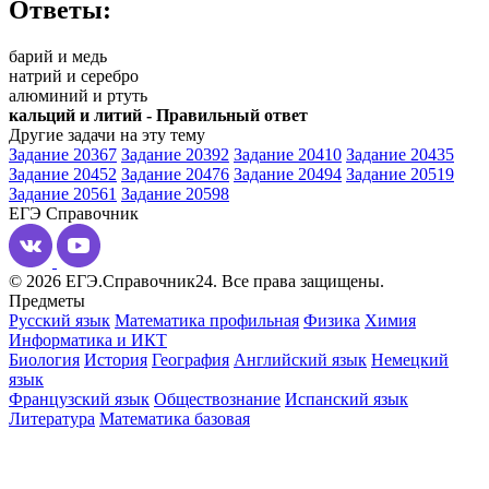
Ответы:
барий и медь
натрий и серебро
алюминий и ртуть
кальций и литий - Правильный ответ
Другие задачи на эту тему
Задание 20367
Задание 20392
Задание 20410
Задание 20435
Задание 20452
Задание 20476
Задание 20494
Задание 20519
Задание 20561
Задание 20598
ЕГЭ
Справочник
© 2026 ЕГЭ.Справочник24. Все права защищены.
Предметы
Русский язык
Математика профильная
Физика
Химия
Информатика и ИКТ
Биология
История
География
Английский язык
Немецкий
язык
Французский язык
Обществознание
Испанский язык
Литература
Математика базовая