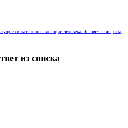
вижущие силы и этапы эволюции человека. Человеческие расы,
твет из списка