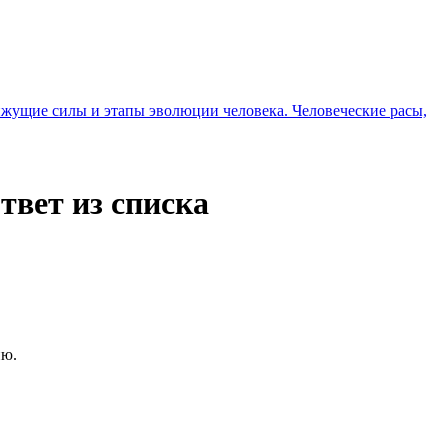
вижущие силы и этапы эволюции человека. Человеческие расы,
твет из списка
ию.