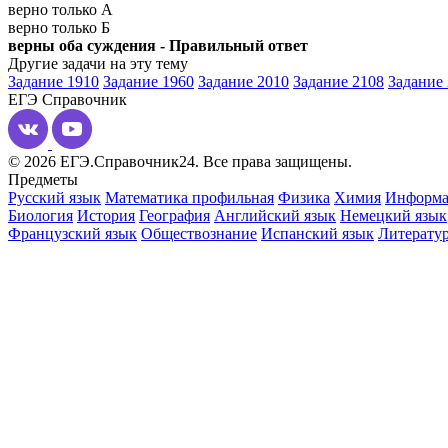
верно только А
верно только Б
верны оба суждения - Правильный ответ
Другие задачи на эту тему
Задание 1910
Задание 1960
Задание 2010
Задание 2108
Задание
ЕГЭ
Справочник
© 2026 ЕГЭ.Справочник24. Все права защищены.
Предметы
Русский язык
Математика профильная
Физика
Химия
Информа
Биология
История
География
Английский язык
Немецкий язык
Французский язык
Обществознание
Испанский язык
Литерату