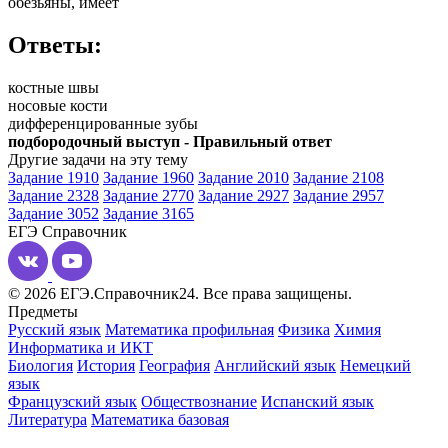
обезьяны, имеет
Ответы:
костные швы
носовые кости
дифференцированные зубы
подбородочный выступ - Правильный ответ
Другие задачи на эту тему
Задание 1910
Задание 1960
Задание 2010
Задание 2108
Задание 2328
Задание 2770
Задание 2927
Задание 2957
Задание 3052
Задание 3165
ЕГЭ
Справочник
© 2026 ЕГЭ.Справочник24. Все права защищены.
Предметы
Русский язык
Математика профильная
Физика
Химия
Информатика и ИКТ
Биология
История
География
Английский язык
Немецкий
язык
Французский язык
Обществознание
Испанский язык
Литература
Математика базовая