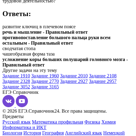
трудовой деятельностью?
Ответы:
развитие ключиц в плечевом поясе
речь и мышление - Правильный ответ
противопоставление большого пальца руки всем
остальным - Правильный ответ
сводчатая стопа
чашеобразная форма таза
усложнение коры больших полушарий головного мозга -
Правильный ответ
Другие задачи на эту тему
Задание 1910
Задание 1960
Задание 2010
Задание 2108
Задание 2328
Задание 2770
Задание 2927
Задание 2957
Задание 3052
Задание 3165
ЕГЭ
Справочник
© 2026 ЕГЭ.Справочник24. Все права защищены.
Предметы
Русский язык
Математика профильная
Физика
Химия
Информатика и ИКТ
Биология
История
География
Английский язык
Немецкий