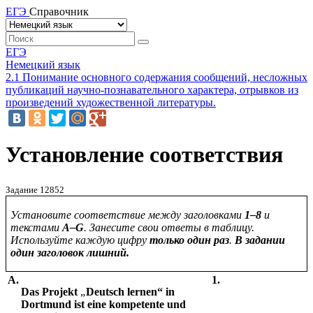
ЕГЭ
Справочник
ЕГЭ
Немецкий язык
2.1 Понимание основного содержания сообщений, несложных
публикаций научно-познавательного характера, отрывков из
произведений художественной литературы.
Установление соответствия
Задание 12852
Установите соответствие между заголовками
1–8
и
текстами
A
–
G
.
Занесите свои ответы в таблицу.
Используйте каждую цифру
только один раз
.
В задании
один заголовок лишний
.
A.
1.
Das Projekt
„
Deutsch lernen“ in
Dortmund ist eine kompetente und