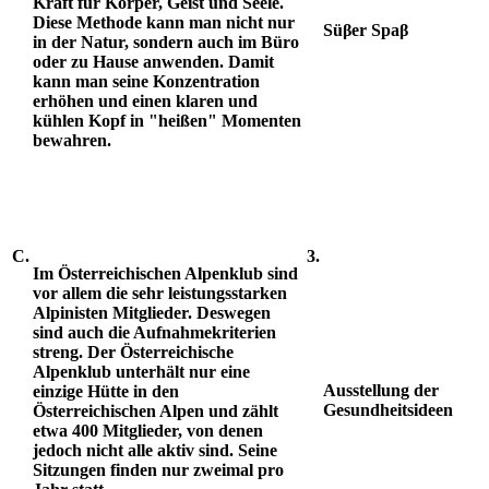
Kraft für Körper, Geist und Seele.
Diese Methode k
ann man nicht nur
Süβer Spaβ
in der Natur, sondern auch im Büro
oder zu Hause
anwenden. Damit
kann man seine Konzentration
erhöhen
und
einen klaren und
kühlen Kopf in "heißen" Momenten
bewahren.
C.
3.
Im Österreichischen Alpenklub sind
vor allem die sehr leistungsstarken
Alpinisten Mitglieder. Deswegen
sind auch die Aufnahmekriterien
streng. Der Österreichische
Alpenklub unterhält nur eine
Ausstellung der
einzige Hütte in den
Gesundheitsideen
Österreichischen Alpen und zählt
etwa 400 Mitglieder, von denen
jedoch nicht alle aktiv sind. Seine
Sitzungen finden nur zweimal pro