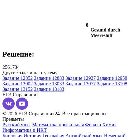
8.
Gesund durch
Meeresluft
Решение:
2561734
Другие задачи на эту тему
Задание 12852
Задание 12883
Задание 12927
Задание 12958
Задание 13002
Задание 13033
Задание 13077
Задание 13108
Задание 13152
Задание 13183
ЕГЭ
Справочник
© 2026 ЕГЭ.Справочник24. Все права защищены.
Предметы
Русский язык
Математика профильная
Физика
Химия
Информатика и ИКТ
Биология
История
География
Английский язык
Немецкий