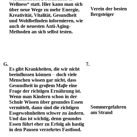
Wellness“ statt. Hier kann man sich
Verein der besten
über neue Wege zu mehr Energie,
Bergsteiger
Kreativität, Vitalität, Gesundheit
und Wohlbefinden informieren, wie
auch de neuesten Anti-Aging-
Methoden an sich selbst testen.
G.
7.
Es gibt Krankheiten, die wir nicht
–
beeinflussen können
doch viele
Menschen wissen gar nicht, dass
Gesundheit in gro
β
em Ma
β
e eine
Frage der richtigen Ernährung ist.
Wenn man Kindern schon in der
Schule Wissen über gesundes Essen
Sommergefahren
vermittelt, dann sind die richtigen
am Strand
Essgewohnheiten schwer zu ändern.
Und das ist wichtig, denn gesundes
Essen führt eher zu Erfolg als hastig
in den Pausen verzehrtes Fastfood.