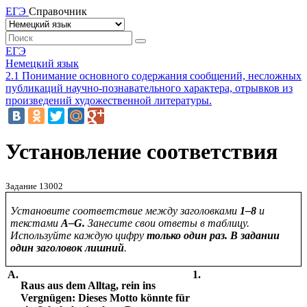
ЕГЭ
Справочник
ЕГЭ
Немецкий язык
2.1 Понимание основного содержания сообщений, несложных
публикаций научно-познавательного характера, отрывков из
произведений художественной литературы.
Установление соответствия
Задание 13002
Установите соответствие между заголовками
1–8
и
текстами
A
–
G
.
Занесите свои ответы в таблицу.
Используйте каждую цифру
только один раз. В задании
один заголовок лишний
.
A.
1.
Raus aus dem Alltag, rein ins
Vergnügen: Dieses Motto könnte für