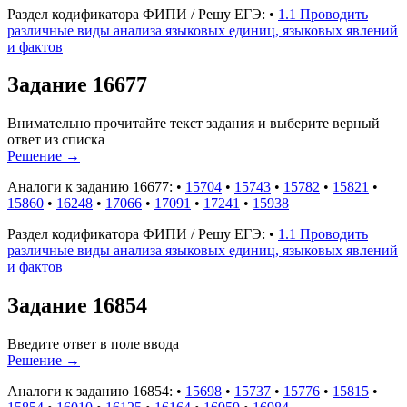
Раздел кодификатора ФИПИ / Решу ЕГЭ:
•
1.1 Проводить
различные виды анализа языковых единиц, языковых явлений
и фактов
Задание 16677
Внимательно прочитайте текст задания и выберите верный
ответ из списка
Решение
→
Аналоги к заданию 16677:
•
15704
•
15743
•
15782
•
15821
•
15860
•
16248
•
17066
•
17091
•
17241
•
15938
Раздел кодификатора ФИПИ / Решу ЕГЭ:
•
1.1 Проводить
различные виды анализа языковых единиц, языковых явлений
и фактов
Задание 16854
Введите ответ в поле ввода
Решение
→
Аналоги к заданию 16854:
•
15698
•
15737
•
15776
•
15815
•