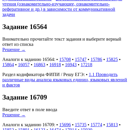
чтения (ознакомительно-изучающее, ознакомительно-
реферативное и др.) в зависимости от коммуникативной
задачи
Задание 16564
Внимательно прочитайте текст задания и выберите верный
ответ из списка
Решение
→
Аналоги к заданию 16564:
•
15708
•
15747
•
15786
•
15825
•
15864
•
16057
•
16863
•
16918
•
16943
•
17218
Раздел кодификатора ФИПИ / Решу ЕГЭ:
•
1.1 Проводить
различные виды анализа языковых единиц, языковых явлений
и фактов
Задание 16709
Введите ответ в поле ввода
Решение
→
Аналоги к заданию 16709:
•
15696
•
15735
•
15774
•
15813
•
15852
•
15891
•
16123
•
16474
•
17014
•
15930