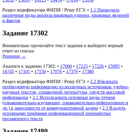
Раздел кодификатора ФИПИ / Решу ЕГЭ:
•
1.1 Проводить
различные виды анализа языковых единиц, языковых явлений
и фактов
Задание 17302
Внимательно прочитайте текст задания и выберите верный
ответ из списка
Решение
→
Аналоги к заданию 17302:
•
17000
•
17225
•
17226
•
15995
•
16745
•
17101
•
17150
•
17076
•
17379
•
17380
Раздел кодификатора ФИПИ / Решу ЕГЭ:
•
2.2 Извлекать
необходимую информацию из различных источников: учебно-
научных текстов, справочной литературы, средств массовой
информации
•
2.1 Использовать основные виды чтения
(ознакомительно-изучающее, ознакомительно-реферативное и
др.) в зависимости от коммуникативной задачи
•
2.3 Владеть
основными приёмами информационной переработки
письменного текста
Задание 17480