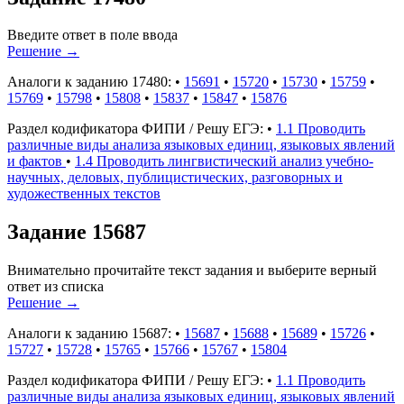
Введите ответ в поле ввода
Решение
→
Аналоги к заданию 17480:
•
15691
•
15720
•
15730
•
15759
•
15769
•
15798
•
15808
•
15837
•
15847
•
15876
Раздел кодификатора ФИПИ / Решу ЕГЭ:
•
1.1 Проводить
различные виды анализа языковых единиц, языковых явлений
и фактов
•
1.4 Проводить лингвистический анализ учебно-
научных, деловых, публицистических, разговорных и
художественных текстов
Задание 15687
Внимательно прочитайте текст задания и выберите верный
ответ из списка
Решение
→
Аналоги к заданию 15687:
•
15687
•
15688
•
15689
•
15726
•
15727
•
15728
•
15765
•
15766
•
15767
•
15804
Раздел кодификатора ФИПИ / Решу ЕГЭ:
•
1.1 Проводить
различные виды анализа языковых единиц, языковых явлений