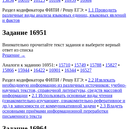
15854
•
16010
•
16125
•
16164
•
16959
•
16984
Раздел кодификатора ФИПИ / Решу ЕГЭ:
•
1.1 Проводить
различные виды анализа языковых единиц, языковых явлений
и фактов
Задание 16951
Внимательно прочитайте текст задания и выберите верный
ответ из списка
Решение
→
Аналоги к заданию 16951:
•
15710
•
15749
•
15788
•
15827
•
15866
•
15944
•
16422
•
16901
•
16344
•
16527
Раздел кодификатора ФИПИ / Решу ЕГЭ:
•
2.2 Извлекать
необходимую информацию из различных источников: учебно-
научных текстов, справочной литературы, средств массовой
информации
•
2.1 Использовать основные виды чтения
(ознакомительно-изучающее, ознакомительно-реферативное и
др.) в зависимости от коммуникативной задачи
•
2.3 Владеть
основными приёмами информационной переработки
письменного текста
Задание 16964