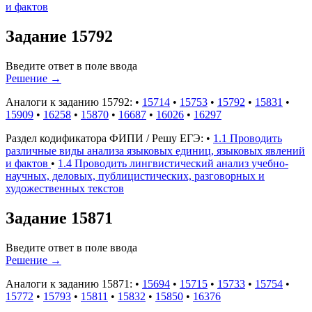
и фактов
Задание 15792
Введите ответ в поле ввода
Решение
→
Аналоги к заданию 15792:
•
15714
•
15753
•
15792
•
15831
•
15909
•
16258
•
15870
•
16687
•
16026
•
16297
Раздел кодификатора ФИПИ / Решу ЕГЭ:
•
1.1 Проводить
различные виды анализа языковых единиц, языковых явлений
и фактов
•
1.4 Проводить лингвистический анализ учебно-
научных, деловых, публицистических, разговорных и
художественных текстов
Задание 15871
Введите ответ в поле ввода
Решение
→
Аналоги к заданию 15871:
•
15694
•
15715
•
15733
•
15754
•
15772
•
15793
•
15811
•
15832
•
15850
•
16376