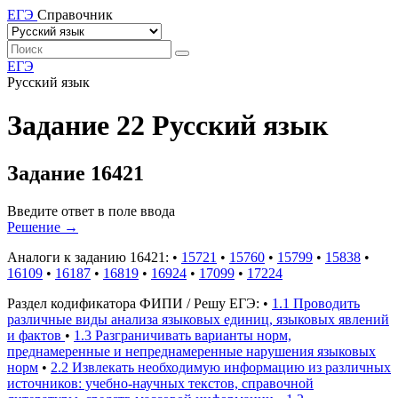
ЕГЭ
Справочник
ЕГЭ
Русский язык
Задание 22 Русский язык
Задание 16421
Введите ответ в поле ввода
Решение
→
Аналоги к заданию 16421:
•
15721
•
15760
•
15799
•
15838
•
16109
•
16187
•
16819
•
16924
•
17099
•
17224
Раздел кодификатора ФИПИ / Решу ЕГЭ:
•
1.1 Проводить
различные виды анализа языковых единиц, языковых явлений
и фактов
•
1.3 Разграничивать варианты норм,
преднамеренные и непреднамеренные нарушения языковых
норм
•
2.2 Извлекать необходимую информацию из различных
источников: учебно-научных текстов, справочной