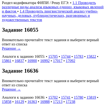
Раздел кодификатора ФИПИ / Решу ЕГЭ:
•
1.1 Проводить
различные виды анализа языковых единиц, языковых явлений
и фактов
•
1.4 Проводить лингвистический анализ учебно-
научных, деловых, публицистических, разговорных и
художественных текстов
Задание 16055
Внимательно прочитайте текст задания и выберите верный
ответ из списка
Решение
→
Аналоги к заданию 16055:
•
15705
•
15744
•
15783
•
15822
•
15861
•
16837
•
16900
•
16992
•
17017
•
17092
Задание 16636
Внимательно прочитайте текст задания и выберите верный
ответ из списка
Решение
→
Аналоги к заданию 16636:
•
15702
•
15741
•
15780
•
15819
•
15858
•
16129
•
16363
•
16988
•
17213
•
17238