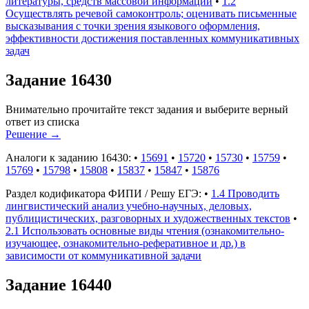
литературы, средств массовой информации
•
1.2
Осуществлять речевой самоконтроль; оценивать письменные
высказывания с точки зрения языкового оформления,
эффективности достижения поставленных коммуникативных
задач
Задание 16430
Внимательно прочитайте текст задания и выберите верный
ответ из списка
Решение
→
Аналоги к заданию 16430:
•
15691
•
15720
•
15730
•
15759
•
15769
•
15798
•
15808
•
15837
•
15847
•
15876
Раздел кодификатора ФИПИ / Решу ЕГЭ:
•
1.4 Проводить
лингвистический анализ учебно-научных, деловых,
публицистических, разговорных и художественных текстов
•
2.1 Использовать основные виды чтения (ознакомительно-
изучающее, ознакомительно-реферативное и др.) в
зависимости от коммуникативной задачи
Задание 16440