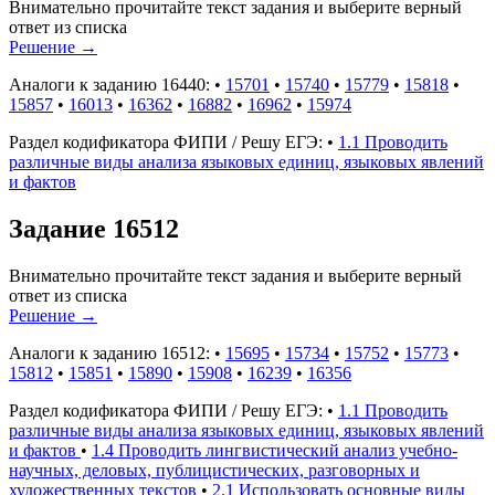
Внимательно прочитайте текст задания и выберите верный
ответ из списка
Решение
→
Аналоги к заданию 16440:
•
15701
•
15740
•
15779
•
15818
•
15857
•
16013
•
16362
•
16882
•
16962
•
15974
Раздел кодификатора ФИПИ / Решу ЕГЭ:
•
1.1 Проводить
различные виды анализа языковых единиц, языковых явлений
и фактов
Задание 16512
Внимательно прочитайте текст задания и выберите верный
ответ из списка
Решение
→
Аналоги к заданию 16512:
•
15695
•
15734
•
15752
•
15773
•
15812
•
15851
•
15890
•
15908
•
16239
•
16356
Раздел кодификатора ФИПИ / Решу ЕГЭ:
•
1.1 Проводить
различные виды анализа языковых единиц, языковых явлений
и фактов
•
1.4 Проводить лингвистический анализ учебно-
научных, деловых, публицистических, разговорных и
художественных текстов
•
2.1 Использовать основные виды