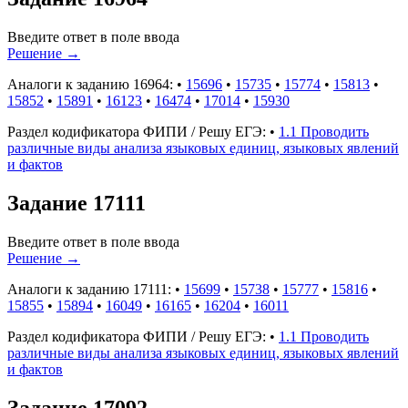
Введите ответ в поле ввода
Решение
→
Аналоги к заданию 16964:
•
15696
•
15735
•
15774
•
15813
•
15852
•
15891
•
16123
•
16474
•
17014
•
15930
Раздел кодификатора ФИПИ / Решу ЕГЭ:
•
1.1 Проводить
различные виды анализа языковых единиц, языковых явлений
и фактов
Задание 17111
Введите ответ в поле ввода
Решение
→
Аналоги к заданию 17111:
•
15699
•
15738
•
15777
•
15816
•
15855
•
15894
•
16049
•
16165
•
16204
•
16011
Раздел кодификатора ФИПИ / Решу ЕГЭ:
•
1.1 Проводить
различные виды анализа языковых единиц, языковых явлений
и фактов
Задание 17092